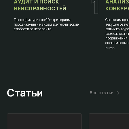
1
АУДИТ И ПОИСК
АНАЛИЗ
НЕИСПРАВНОСТЕЙ
КОНКУР
Проведём аудит по 99+ критериям
Составим крат
продвижения и найдём все технические
текущие резул
слабости вашего сайта.
ваших конкур
возможности к
продвижения.
оценим возмо
ними.
Статьи
Все статьи