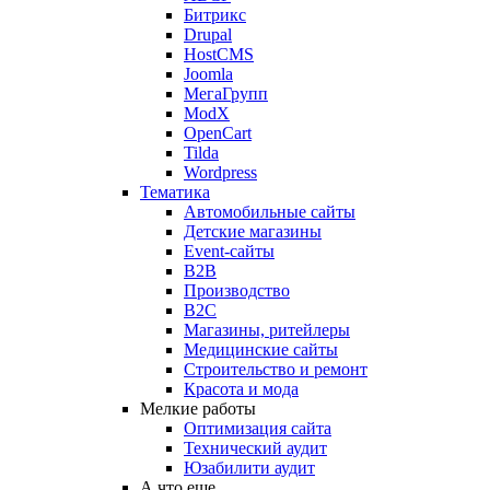
Битрикс
Drupal
HostCMS
Joomla
МегаГрупп
ModX
OpenCart
Tilda
Wordpress
Тематика
Автомобильные сайты
Детские магазины
Event-сайты
B2B
Производство
B2C
Магазины, ритейлеры
Медицинские сайты
Строительство и ремонт
Красота и мода
Мелкие работы
Оптимизация сайта
Технический аудит
Юзабилити аудит
А что еще