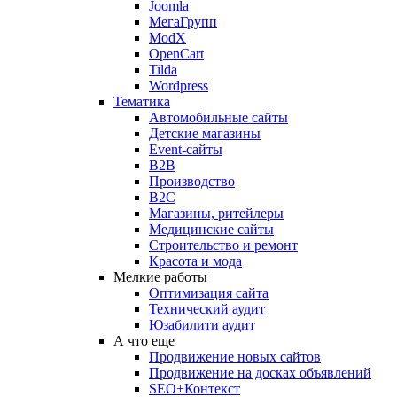
Joomla
МегаГрупп
ModX
OpenCart
Tilda
Wordpress
Тематика
Автомобильные сайты
Детские магазины
Event-сайты
B2B
Производство
B2C
Магазины, ритейлеры
Медицинские сайты
Строительство и ремонт
Красота и мода
Мелкие работы
Оптимизация сайта
Технический аудит
Юзабилити аудит
А что еще
Продвижение новых сайтов
Продвижение на досках объявлений
SEO+Контекст