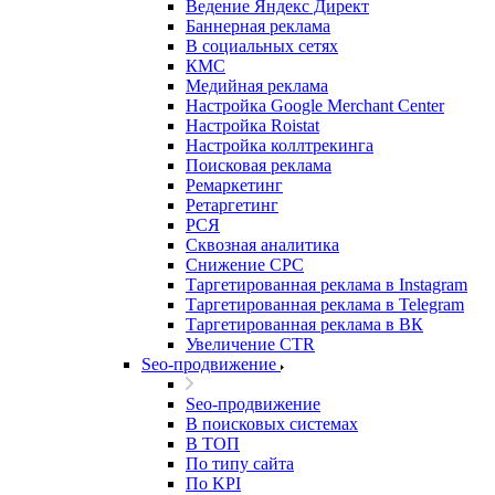
Ведение Яндекс Директ
Баннерная реклама
В социальных сетях
КМС
Медийная реклама
Настройка Google Merchant Center
Настройка Roistat
Настройка коллтрекинга
Поисковая реклама
Ремаркетинг
Ретаргетинг
РСЯ
Сквозная аналитика
Снижение CPC
Таргетированная реклама в Instagram
Таргетированная реклама в Telegram
Таргетированная реклама в ВК
Увеличение CTR
Seo-продвижение
Seo-продвижение
В поисковых системах
В ТОП
По типу сайта
По KPI