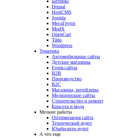
Битрикс
Drupal
HostCMS
Joomla
МегаГрупп
ModX
OpenCart
Tilda
Wordpress
Тематика
Автомобильные сайты
Детские магазины
Event-сайты
B2B
Производство
B2C
Магазины, ритейлеры
Медицинские сайты
Строительство и ремонт
Красота и мода
Мелкие работы
Оптимизация сайта
Технический аудит
Юзабилити аудит
А что еще