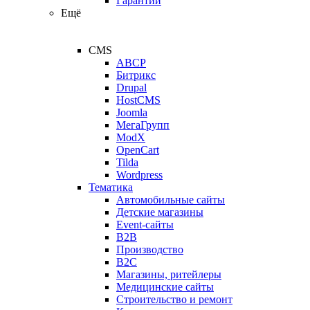
Гарантии
Ещё
CMS
ABCP
Битрикс
Drupal
HostCMS
Joomla
МегаГрупп
ModX
OpenCart
Tilda
Wordpress
Тематика
Автомобильные сайты
Детские магазины
Event-сайты
B2B
Производство
B2C
Магазины, ритейлеры
Медицинские сайты
Строительство и ремонт