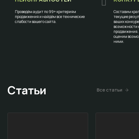
Проведём аудит по 99+ критериям
Составим крат
продвижения и найдём все технические
текущие резул
слабости вашего сайта.
ваших конкур
возможности к
продвижения.
оценим возмо
ними.
Статьи
Все статьи