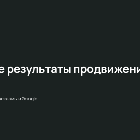
е результаты
продвижен