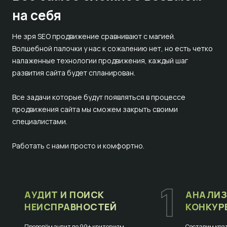
на себя
Не зря SEO продвижение сравнивают с магией.
Волшебной палочки у нас к сожалению нет, но есть четко
налаженные технологии продвижения, каждый шаг
развития сайта будет спланирован.
Все задачи которые будут появляться в процессе
продвижения сайта мы сможем закрыть своими
специалистами.
Работать с нами просто и комфортно.
1
АУДИТ И ПОИСК
АНАЛИЗ
НЕИСПРАВНОСТЕЙ
КОНКУР
Проведём аудит по 99+ критериям
Составим крат