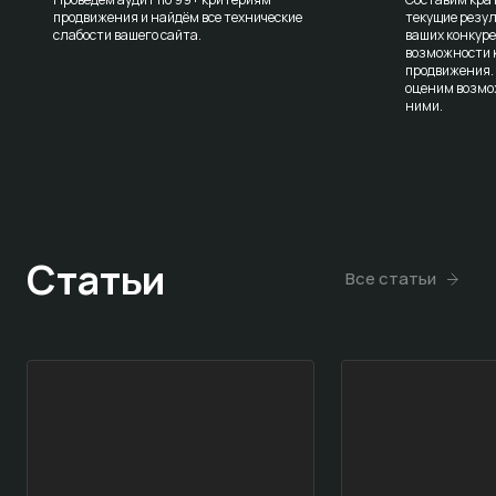
продвижения и найдём все технические
текущие резул
слабости вашего сайта.
ваших конкур
возможности к
продвижения.
оценим возмо
ними.
Статьи
Все статьи