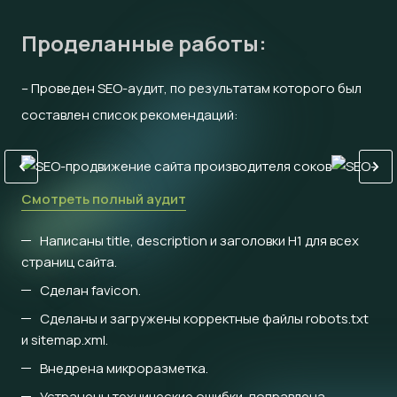
Проделанные работы:
– Проведен SEO-аудит, по результатам которого был
составлен список рекомендаций:
Смотреть полный аудит
Написаны title, description и заголовки H1 для всех
страниц сайта.
Сделан favicon.
Сделаны и загружены корректные файлы robots.txt
и sitemap.xml.
Внедрена микроразметка.
Устранены технические ошибки, поправлена