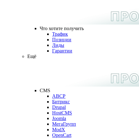
Что хотите получить
Трафик
Позиции
Лиды
Гарантии
Ещё
CMS
ABCP
Битрикс
Drupal
HostCMS
Joomla
МегаГрупп
ModX
OpenCart